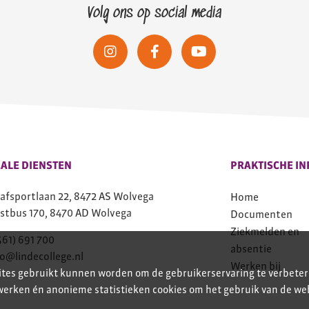
Volg ons op social media
ALE DIENSTEN
PRAKTISCHE IN
afsportlaan 22, 8472 AS Wolvega
Home
stbus 170, 8470 AD Wolvega
Documenten
Ziekmelden en
561) 691 700
absentie
fo@lindecollege.nl
Werken bij
sites gebruikt kunnen worden om de gebruikerservaring te verbeter
 werken én anonieme statistieken cookies om het gebruik van de we