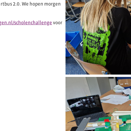
uurtbus 2.0. We hopen morgen
en.nl/scholenchallenge
voor