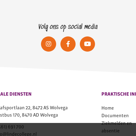
Volg ons op social media
ALE DIENSTEN
PRAKTISCHE IN
afsportlaan 22, 8472 AS Wolvega
Home
stbus 170, 8470 AD Wolvega
Documenten
Ziekmelden en
561) 691 700
absentie
fo@lindecollege.nl